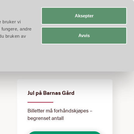
a-A
Engelsk
Tysk
Aksepter
e bruker vi
 fungere, andre
Avvis
 du bruken av
Jul på Barnas Gård
Billetter må forhåndskjøpes –
begrenset antall