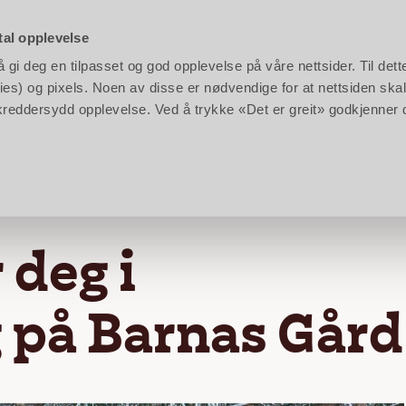
rken:
10:00 - 17:00
|
Barnas Gård:
11:00 - 17:00
|
Klikk
her
for å se hele kalenderen
tal opplevelse
gi deg en tilpasset og god opplevelse på våre nettsider. Til dett
en
Planlegg
Bestill
es) og pixels. Noen av disse er nødvendige for at nettsiden skal
n skreddersydd opplevelse. Ved å trykke «Det er greit» godkjenner
eg i julestemning på Barnas Gård
 deg i
 på Barnas Gård