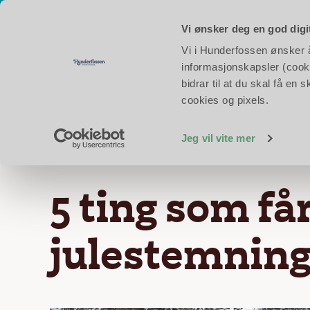
Åpent hver dag i skoleferien!
Åpningstider i dag:
Eventyrpa
Vi ønsker deg en god digi
Vi i Hunderfossen ønsker å 
Opplev Hunderfoss
informasjonskapsler (cooki
bidrar til at du skal få e
cookies og pixels.
Forsiden
Nyheter og aktuelt
5 ting som får d
Jeg vil vite mer
5 ting som får
julestemning