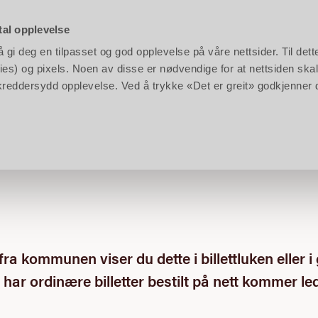
rken:
10:00 - 17:00
|
Barnas Gård:
11:00 - 17:00
|
Klikk
her
for å se hele kalenderen
tal opplevelse
gi deg en tilpasset og god opplevelse på våre nettsider. Til dett
en
Planlegg
Bestill
es) og pixels. Noen av disse er nødvendige for at nettsiden skal
n skreddersydd opplevelse. Ved å trykke «Det er greit» godkjenner
ra kommunen viser du dette i billettluken eller i
t har ordinære billetter bestilt på nett kommer l