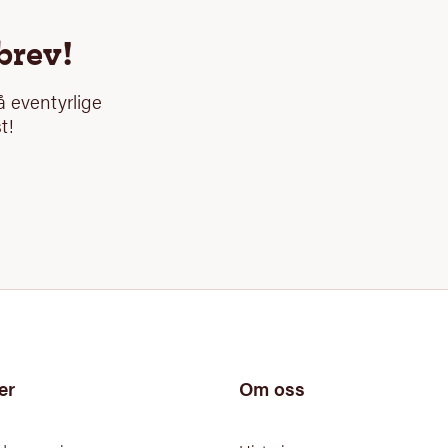
brev!
 eventyrlige
t!
er
Om oss