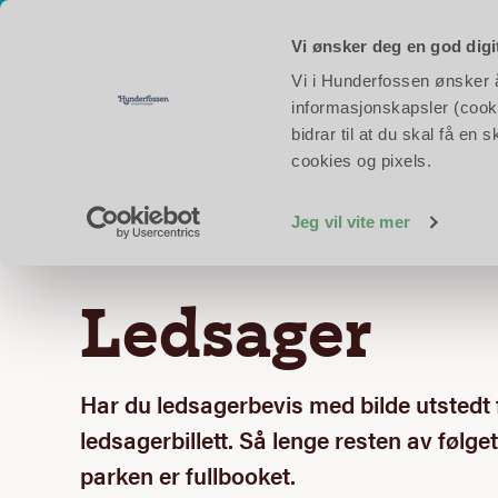
Åpent hver dag i skoleferien!
Åpningstider i dag:
Eventyrpa
Vi ønsker deg en god digi
Vi i Hunderfossen ønsker å 
Opplev Hunderfoss
informasjonskapsler (cooki
bidrar til at du skal få e
cookies og pixels.
Forsiden
Informasjon
Ledsager
Jeg vil vite mer
Ledsager
Har du ledsagerbevis med bilde utstedt f
ledsagerbillett. Så lenge resten av følge
parken er fullbooket.