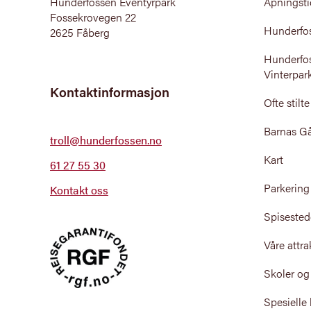
Hunderfossen Eventyrpark
Åpningsti
Fossekrovegen 22
Hunderfo
2625 Fåberg
Hunderfo
Vinterpar
Kontaktinformasjon
Ofte stilt
Barnas G
troll@hunderfossen.no
Kart
61 27 55 30
Parkering
Kontakt oss
Spisested
Våre attra
Skoler og
Spesielle