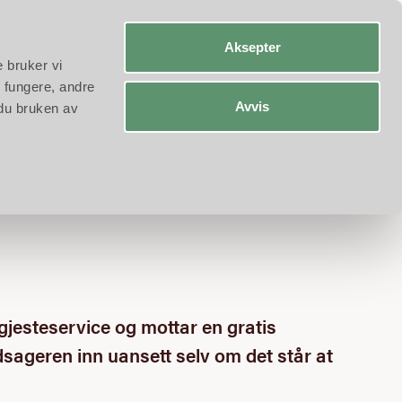
a-A
Engelsk
Tysk
Aksepter
e bruker vi
 fungere, andre
Avvis
 du bruken av
 gjesteservice og mottar en gratis
edsageren inn uansett selv om det står at