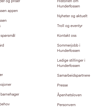
der og priser
Historien om
Hunderfossen
ssen appen
Nyheter og aktuelt
ssen
k
Troll og eventyr
e spørsmål
Kontakt oss
ård
Sommerjobb i
Hunderfossen
Ledige stillinger i
Hunderfossen
er
Samarbeidspartnere
ksjoner
Presse
 barnehager
Åpenhetsloven
 behov
Personvern