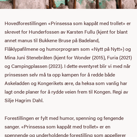
Hovedforestillingen «Prinsessa som kappåt med trollet» er
skrevet for Hunderfossen av Karsten Fullu (kjent for blant
annet manus til Bukkene Bruse på Badeland,
Flåklypafilmene og humorprogram som «Nytt på Nytt») og
Mina Juni Stenebråten (kjent for Wonder (2015), Furia (2021)
og Campingplassen (2023). I dette eventyret blir vi med når
prinsessen selv må ta opp kampen for å redde både
Askeladden og Kongerikets ære, da heksa som vanlig har
lagt onde planer for å rydde veien frem til Kongen. Regi av
Silje Hagrim Dahl.
Forestillingen er fylt med humor, spenning og fengende
sanger. «Prinsessa som kappåt med trollet» er en
spennende og underholdende forestilling som appellerer