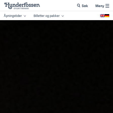
Søk
Meny
Åpningstider
Billetter og pakker