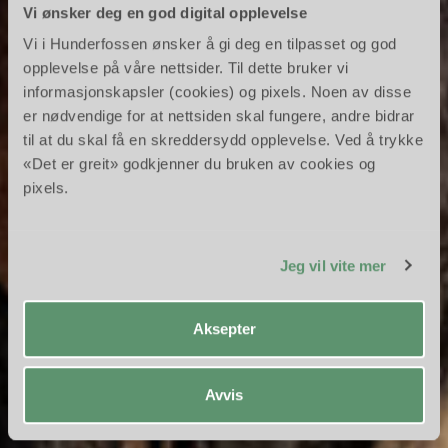
Vi ønsker deg en god digital opplevelse
Vi i Hunderfossen ønsker å gi deg en tilpasset og god
opplevelse på våre nettsider. Til dette bruker vi
informasjonskapsler (cookies) og pixels. Noen av disse
Trollene på
er nødvendige for at nettsiden skal fungere, andre bidrar
til at du skal få en skreddersydd opplevelse. Ved å trykke
Hedalsskogen
«Det er greit» godkjenner du bruken av cookies og
pixels.
Eventyret om da to unge gutter møtte de tre trollene
på Hedalsskogen!
Jeg vil vite mer
Aksepter
Avvis