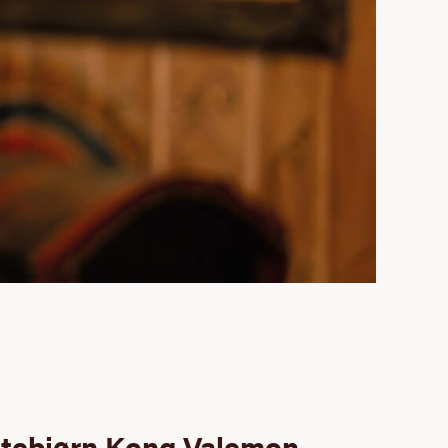
vitebjørn Kong Valemon