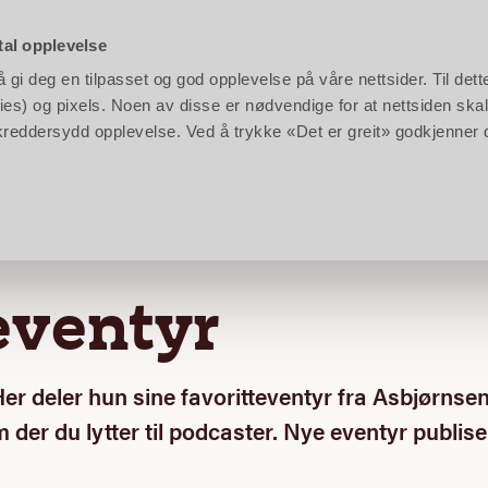
rken:
10:00 - 17:00
|
Barnas Gård:
11:00 - 17:00
|
Klikk
her
for å se hele kalenderen
tal opplevelse
gi deg en tilpasset og god opplevelse på våre nettsider. Til dett
en
Planlegg
Bestill
es) og pixels. Noen av disse er nødvendige for at nettsiden skal
n skreddersydd opplevelse. Ved å trykke «Det er greit» godkjenner
eventyr
er deler hun sine favoritteventyr fra Asbjørnse
 der du lytter til podcaster. Nye eventyr publise