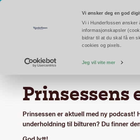
Åpent hver dag i skoleferien!
Åpningstider i dag:
Eventyrpa
Vi ønsker deg en god digi
Vi i Hunderfossen ønsker å 
Opplev Hunderfoss
informasjonskapsler (cooki
bidrar til at du skal få e
cookies og pixels.
Forsiden
Prinsessens eventyr
Jeg vil vite mer
Prinsessens 
Prinsessen er aktuell med ny podcast! H
underholdning til bilturen? Du finner dem
God lytt!