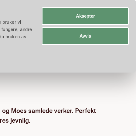
a-A
Engelsk
Tysk
Aksepter
e bruker vi
 fungere, andre
Avvis
 du bruken av
n og Moes samlede verker. Perfekt
res jevnlig.