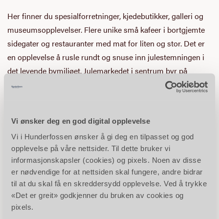
Her finner du spesialforretninger, kjedebutikker, galleri og
museumsopplevelser. Flere unike små kafeer i bortgjemte
sidegater og restauranter med mat for liten og stor. Det er
en opplevelse å rusle rundt og snuse inn julestemningen i
det levende bymiljøet. Julemarkedet i sentrum byr på
trivelige handelsboder, salg av julemat, bondens marked,
kanefart og nissebesøk. Lillehammer Sentrum er kjent som
en unik by med sitt sjarmerende handelsmiljø, rike kulturliv
Vi ønsker deg en god digital opplevelse
og sin herlige lune atmosfære.
Vi i Hunderfossen ønsker å gi deg en tilpasset og god
opplevelse på våre nettsider. Til dette bruker vi
Se hele programmet for julebyen Lillehammer
informasjonskapsler (cookies) og pixels. Noen av disse
er nødvendige for at nettsiden skal fungere, andre bidrar
Jul på Maihaugen
til at du skal få en skreddersydd opplevelse. Ved å trykke
«Det er greit» godkjenner du bruken av cookies og
pixels.