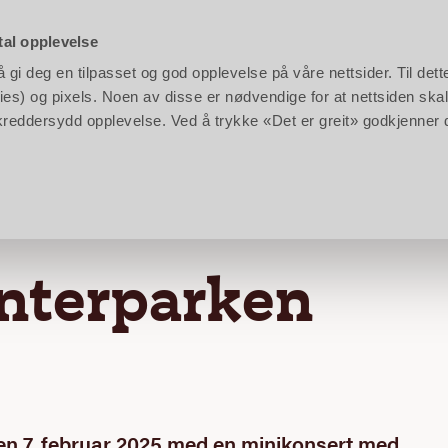
rken:
10:00 - 17:00
|
Barnas Gård:
11:00 - 17:00
|
Klikk
her
for å se hele kalenderen
tal opplevelse
gi deg en tilpasset og god opplevelse på våre nettsider. Til dett
en
Planlegg
Bestill
es) og pixels. Noen av disse er nødvendige for at nettsiden skal
n skreddersydd opplevelse. Ved å trykke «Det er greit» godkjenner
rparken 2025
nterparken
den 7. februar 2025 med en minikonsert med