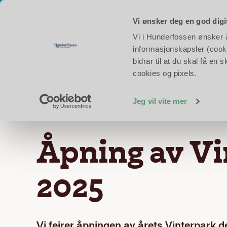
Åpent hver dag i skoleferien!
Åpningstider i dag:
Eventyrpa
Vi ønsker deg en god digi
Vi i Hunderfossen ønsker å 
Opplev Hunderfoss
informasjonskapsler (cooki
bidrar til at du skal få e
cookies og pixels.
Forsiden
Nyheter og aktuelt
Åpning av Vinte
Jeg vil vite mer
Åpning av Vi
2025
Vi feirer åpningen av årets Vinterpark 