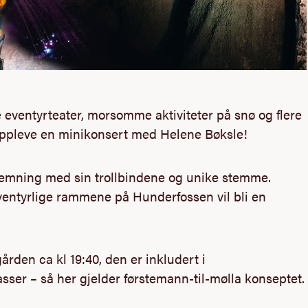
 eventyrteater, morsomme aktiviteter på snø og flere
 oppleve en minikonsert med Helene Bøksle!
stemning med sin trollbindene og unike stemme.
entyrlige rammene på Hunderfossen vil bli en
rden ca kl 19:40, den er inkludert i
ser – så her gjelder førstemann-til-mølla konseptet.