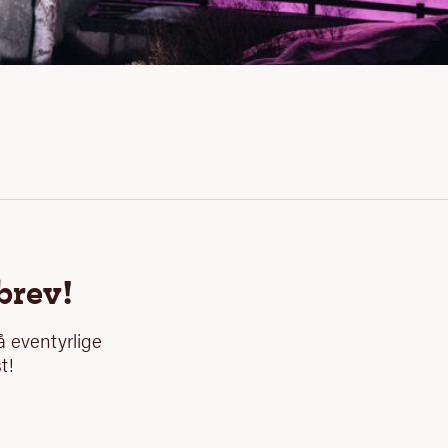
brev!
 eventyrlige
t!