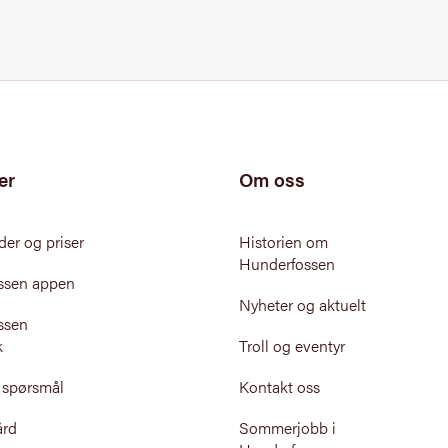
er
Om oss
der og priser
Historien om
Hunderfossen
ssen appen
Nyheter og aktuelt
ssen
k
Troll og eventyr
e spørsmål
Kontakt oss
ård
Sommerjobb i