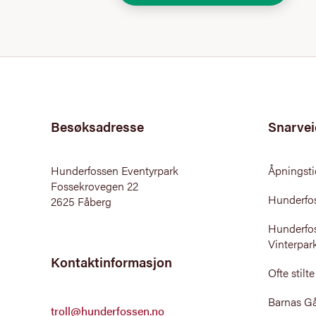
Besøksadresse
Snarvei
Hunderfossen Eventyrpark
Åpningsti
Fossekrovegen 22
Hunderfo
2625 Fåberg
Hunderfo
Vinterpar
Kontaktinformasjon
Ofte stilt
Barnas G
troll@hunderfossen.no