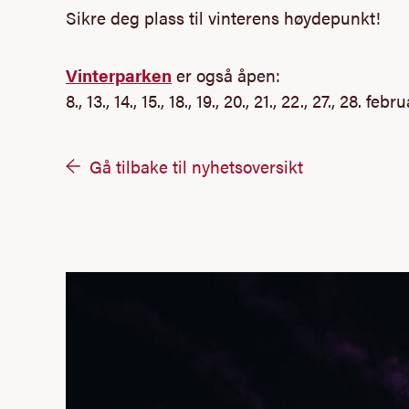
Sikre deg plass til vinterens høydepunkt!
Vinterparken
er også åpen:
8., 13., 14., 15., 18., 19., 20., 21., 22., 27., 28. fe
Gå tilbake til nyhetsoversikt