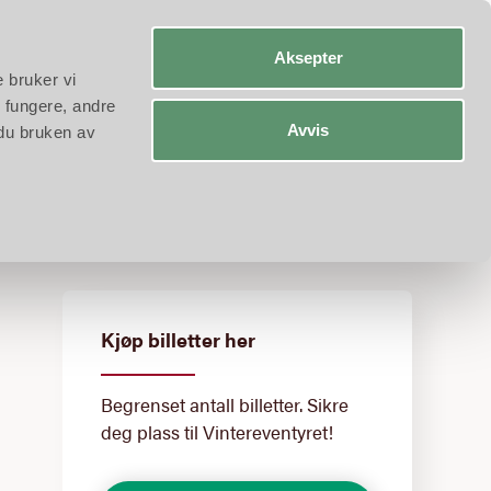
a-A
Engelsk
Tysk
Aksepter
e bruker vi
 fungere, andre
Avvis
 du bruken av
Kjøp billetter her
Begrenset antall billetter. Sikre
deg plass til Vintereventyret!