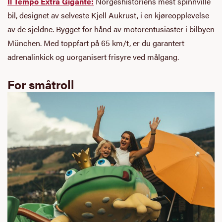
Il Tempo Extra Gigante:
Norgeshistoriens mest spinnville
bil, designet av selveste Kjell Aukrust, i en kjøreopplevelse
av de sjeldne. Bygget for hånd av motorentusiaster i bilbyen
München. Med toppfart på 65 km/t, er du garantert
adrenalinkick og uorganisert frisyre ved målgang.
For småtroll