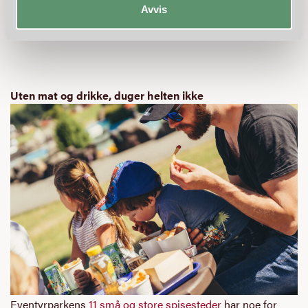
idol» hver dag kl 14. Les mer om
eventyrforestillinger på
Avvis
Kongsgården her.
Uten mat og drikke, duger helten ikke
Eventyrparkens
11 små og store spisesteder
har noe for