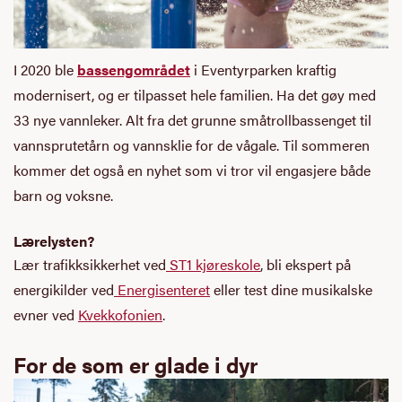
I 2020 ble
bassengområdet
i Eventyrparken kraftig
modernisert, og er tilpasset hele familien. Ha det gøy med
33 nye vannleker. Alt fra det grunne småtrollbassenget til
vannsprutetårn og vannsklie for de vågale. Til sommeren
kommer det også en nyhet som vi tror vil engasjere både
barn og voksne.
Lærelysten?
Lær trafikksikkerhet ved
ST1 kjøreskole
, bli ekspert på
energikilder ved
Energisenteret
eller test dine musikalske
evner ved
Kvekkofonien
.
For de som er glade i dyr