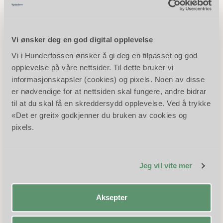
Eventyrlig underholdning
Vi ønsker deg en god digital opplevelse
Vi i Hunderfossen ønsker å gi deg en tilpasset og god
opplevelse på våre nettsider. Til dette bruker vi
informasjonskapsler (cookies) og pixels. Noen av disse
er nødvendige for at nettsiden skal fungere, andre bidrar
til at du skal få en skreddersydd opplevelse. Ved å trykke
«Det er greit» godkjenner du bruken av cookies og
pixels.
Jeg vil vite mer
I år settes det opp en helt ny forestilling «Kongen som
ingen kunne målbinde» (spilles to ganger daglig fra 24. mai,
Aksepter
kl 12 og 16). Fra 5 juli til 3 august spilles også «Eventyr