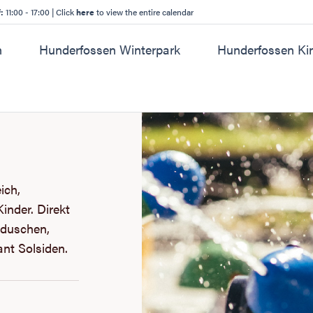
f:
11:00 - 17:00
|
Click
here
to view the entire calendar
n
Hunderfossen Winterpark
Hunderfossen Ki
ich,
inder. Direkt
nduschen,
nt Solsiden.