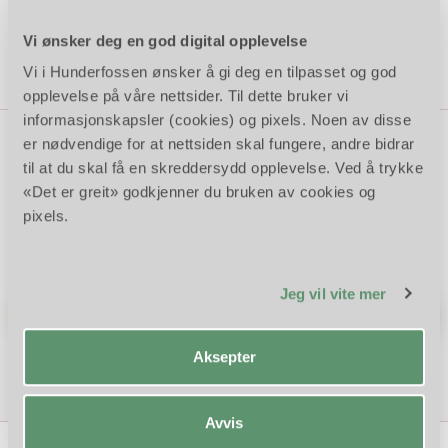
Barnas Gård Hunderfossen
Vi ønsker deg en god digital opplevelse
Vi i Hunderfossen ønsker å gi deg en tilpasset og god
opplevelse på våre nettsider. Til dette bruker vi
informasjonskapsler (cookies) og pixels. Noen av disse
er nødvendige for at nettsiden skal fungere, andre bidrar
til at du skal få en skreddersydd opplevelse. Ved å trykke
Motta våre nyhetsbrev!
«Det er greit» godkjenner du bruken av cookies og
pixels.
Meld deg på våre nyhetsbrev og få eventyrlige nyheter og de
beste tilbudene først!
Jeg vil vite mer
Meld deg på her!
Aksepter
Avvis