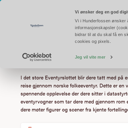
Åpent hver dag i skoleferien!
Åpningstider i dag:
Eventyrpa
Vi ønsker deg en god digi
Vi i Hunderfossen ønsker å 
Opplev Hunderfoss
informasjonskapsler (cooki
bidrar til at du skal få e
cookies og pixels.
Eventyrslottet
Jeg vil vite mer
I det store Eventyrslottet blir dere tatt med på 
reise gjennom norske folkeeventyr. Dette er en 
spennende opplevelse der dere sitter i datastyrt
eventyrvogner som tar dere med gjennom rom e
dere møter figurer og scener fra kjente fortelling