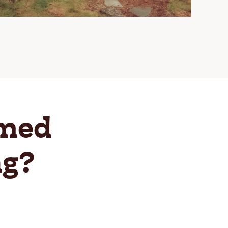
 med
ng?