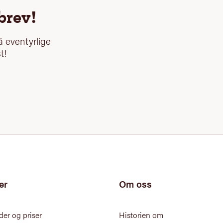
brev!
 eventyrlige
t!
er
Om oss
der og priser
Historien om