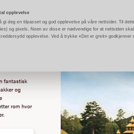
rken:
10:00 - 17:00
|
Barnas Gård:
11:00 - 17:00
|
Klikk
her
for å se hele kalenderen
tal opplevelse
gi deg en tilpasset og god opplevelse på våre nettsider. Til dett
en
Planlegg
Bestill
es) og pixels. Noen av disse er nødvendige for at nettsiden skal
n skreddersydd opplevelse. Ved å trykke «Det er greit» godkjenner
en fantastisk
vakker og
e
tter rom hvor
er.