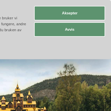
a-A
Engelsk
Tysk
Aksepter
e bruker vi
 fungere, andre
Avvis
 du bruken av