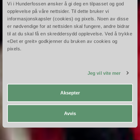
Vi i Hunderfossen ønsker å gi deg en tilpasset og god
opplevelse på våre nettsider. Til dette bruker vi
informasjonskapsler (cookies) og pixels. Noen av disse
er nødvendige for at nettsiden skal fungere, andre bidrar
Askeladden og de gode
til at du skal få en skreddersydd opplevelse. Ved å trykke
hjerperne
«Det er greit» godkjenner du bruken av cookies og
pixels.
Eventyret hvor de gjør det umulige mulig!
Jeg vil vite mer
Aksepter
Avvis