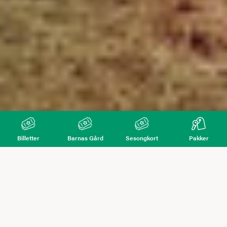
Billetter
Barnas Gård
Sesongkort
Pakker
Det var en gang
en konge, som hadde hørt tale om et skip