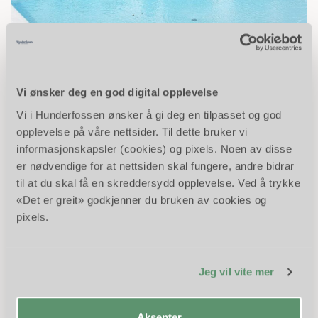
Her kan du hoppe, plaske, trimme, dykke, trene, ta badstu
eller rett og slett slappe av mens barna boltrer seg i leke­
basseng og vannsklie. Lillehammer-Hafjell-områdets
Vi ønsker deg en god digital opplevelse
største badeanlegg Jorekstad fritidsbad er tilpasset alle
Vi i Hunderfossen ønsker å gi deg en tilpasset og god
aldersgrupper.
opplevelse på våre nettsider. Til dette bruker vi
Les mer om Jorekstad her
informasjonskapsler (cookies) og pixels. Noen av disse
er nødvendige for at nettsiden skal fungere, andre bidrar
Skibladner
til at du skal få en skreddersydd opplevelse. Ved å trykke
«Det er greit» godkjenner du bruken av cookies og
pixels.
Jeg vil vite mer
Aksepter