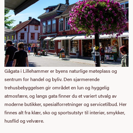
Gågata i Lillehammer er byens naturlige møteplass og
sentrum for handel og byliv. Den sjarmerende
trehusbebyggelsen gir området en lun og hyggelig
atmosfære, og langs gata finner du et variert utvalg av
moderne butikker, spesialforretninger og servicetilbud. Her
finnes alt fra klær, sko og sportsutstyr til interiør, smykker,
husflid og velvære.