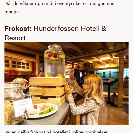
Når du våkner opp midt i eventyrriket er mulighetene
mange.
Frokost:
Hunderfossen Hotell &
Resort
Ny en deilig frokost på hotellet i rolige omgivelser.