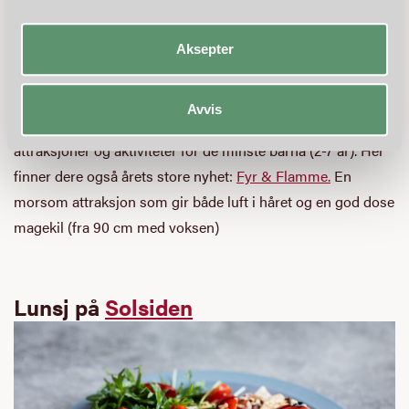
Aksepter
Avvis
Et hyggelig småbarnsområde! Her har vi samlet 4 fine
attraksjoner og aktiviteter for de minste barna (2-7 år). Her
finner dere også årets store nyhet:
Fyr & Flamme.
En
morsom attraksjon som gir både luft i håret og en god dose
magekil (fra 90 cm med voksen)
Lunsj på
Solsiden